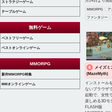
月24日より開
ストラテジーゲーム
MMORPG
ア
テーブルゲーム
ファンタジー
無料ゲーム
ベストフリーゲーム
ベストオンラインゲーム
MMORPG
6
メイズミ
(MazeMyth)
新作MMORPG特集
インストール
MMオンラインゲーム
ないブラウザ
起動で、女性
楽しめる3Dモ
FLASH版