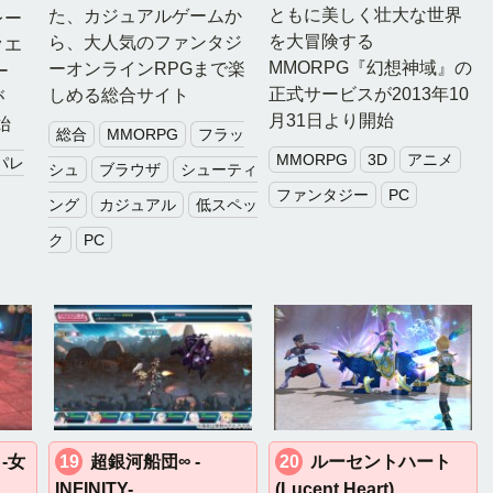
ともに美しく壮大な世界
た、カジュアルゲームか
レー
を大冒険する
ら、大人気のファンタジ
クエ
MMORPG『幻想神域』の
ーオンラインRPGまで楽
ー
正式サービスが2013年10
しめる総合サイト
が
月31日より開始
始
総合
MMORPG
フラッ
MMORPG
3D
アニメ
パレ
シュ
ブラウザ
シューティ
ファンタジー
PC
ング
カジュアル
低スペッ
ク
PC
 -女
19
超銀河船団∞ -
20
ルーセントハート
INFINITY-
(Lucent Heart)