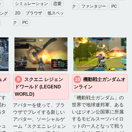
シミュレーション
恋愛
ン
ク
ファンタジー
PC
2D
ブラウザ
低スペッ
ング
ク
PC
ュメ
9
スクエニ レジェン
10
機動戦士ガンダムオ
ドワールド (LEGEND
ンライン
WORLD)
どす
「機動戦士ガンダム」の
関わ
世界で地球連邦軍、ある
アバターを使って、ブラ
格タ
いはジオン公国軍に所属
ウザでプレイする新しい
するモビルスーツパイロ
アバター、ソーシャルゲ
シュ
ットの一人となって戦う
ーム『スクエニ レジェン