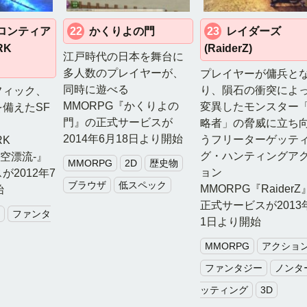
ロンティア
22
かくりよの門
23
レイダーズ
RK
(RaiderZ)
江戸時代の日本を舞台に
多人数のプレイヤーが、
プレイヤーが傭兵と
同時に遊べる
り、隕石の衝突によ
フィック、
MMORPG『かくりよの
変異したモンスター
備えたSF
門』の正式サービスが
略者」の脅威に立ち
2014年6月18日より開始
うフリーターゲッテ
RK
グ・ハンティングア
-時空漂流-』
MMORPG
2D
歴史物
ョン
2012年7
ブラウザ
低スペック
MMORPG『Raider
始
正式サービスが2013
ファンタ
1日より開始
MMORPG
アクショ
ファンタジー
ノンタ
ッティング
3D