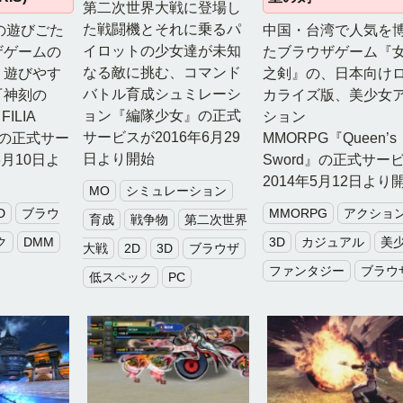
第二次世界大戦に登場し
た戦闘機とそれに乗るパ
の遊びごた
中国・台湾で人気を
イロットの少女達が未知
ザゲームの
たブラウザゲーム『
なる敵に挑む、コマンド
・遊びやす
之剣』の、日本向け
バトル育成シュミレーシ
『神刻の
カライズ版、美少女
ョン『編隊少女』の正式
FILIA
ション
サービスが2016年6月29
-』の正式サー
MMORPG『Queen’s
日より開始
3月10日よ
Sword』の正式サー
2014年5月12日より
MO
シミュレーション
D
ブラウ
MMORPG
アクショ
育成
戦争物
第二次世界
ク
DMM
3D
カジュアル
美
大戦
2D
3D
ブラウザ
ファンタジー
ブラウ
低スペック
PC