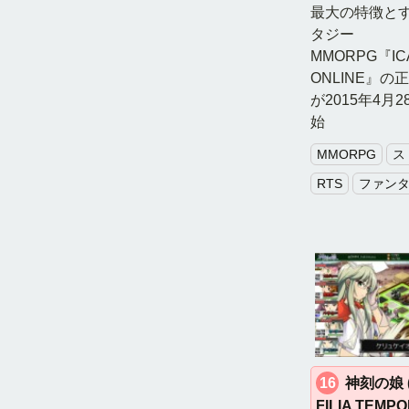
最大の特徴と
タジー
MMORPG『IC
ONLINE』の
が2015年4月
始
MMORPG
ス
RTS
ファン
16
神刻の娘 (
FILIA TEMPO