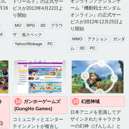
正式
オンラインアクションゲ
ドワールド』の正式サー
月16
ーム『機動戦士ガンダム
ビスが2013年4月22日よ
オンライン』の正式サー
り開始
ビスが2012年12月25日よ
MO
RPG
3D
ブラウ
り開始
M
ザ
低スペック
MMO
アクション
ガンダ
Yahoo!Mobage
PC
ム
3D
PC
ト
14
ガンホーゲームズ
15
幻想神域
(GungHo Games)
日本アニメを意識してデ
ザインされたキャラクタ
コミュニティとエンター
)
ーの幻神（げんしん）と
テインメントが複合し