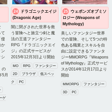
24
ドラゴニックエイジ
25
ウェポンズオブミソ
(Dragonic Age)
ロジー (Weapons of
Mythology)
な
闇に閉ざされた世界を救
って
う冒険へと旅立つ剣と魔
美しいファンタジー世界
「侵
法の王道ファンタジー
での冒険、そして5つの特
向か
RPG『ドラゴニックエイ
色ある職業とスキルを自
ィン
ジ』の正式サービスが
由に設定できるファンタ
クシ
2015年12月3日より開始
ジーMMORPG『Weapons
of Mythology』正式サービ
MO
RPG
ファンタジー
Z』の
スが2014年12月17日より
2D
ブラウザ
低スペッ
年5月
開始
ク
PC
MMORPG
ファンタジー
ン
3D
PC
ーゲ