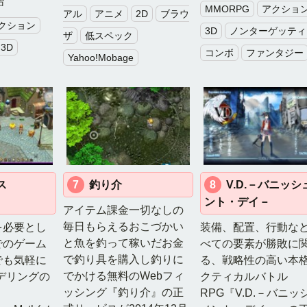
始
MMORPG
アクショ
アル
アニメ
2D
ブラウ
クション
3D
ノンターゲッティ
ザ
低スペック
3D
コンボ
ファンタジー
Yahoo!Mobage
ス
7
釣り介
8
V.D.－バニッシ
ント・デイ－
アイテム課金一切なしの
毎日もらえるおこづかい
を必要とし
装備、配置、行動な
と魚を釣って稼いだお金
でのゲーム
べての要素が勝敗に
で釣り具を購入し釣りに
でも気軽に
る、戦略性の高い本
でかける無料のWebフィ
デリングの
クティカルバトル
ッシング『釣り介』の正
RPG『V.D.－バニッ