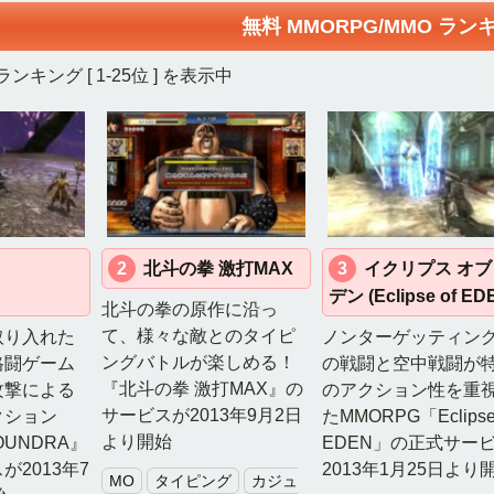
無料 MMORPG/MMO ランキン
 ランキング [
1-25位
] を表示中
2
北斗の拳 激打MAX
3
イクリプス オブ
デン (Eclipse of ED
北斗の拳の原作に沿っ
て、様々な敵とのタイピ
取り入れた
ノンターゲッティン
ングバトルが楽しめる！
格闘ゲーム
の戦闘と空中戦闘が
『北斗の拳 激打MAX』の
攻撃による
のアクション性を重
サービスが2013年9月2日
クション
たMMORPG「Eclipse 
より開始
OUNDRA』
EDEN」の正式サー
2013年7
2013年1月25日より
MO
タイピング
カジュ