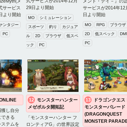
式サービスが2014年12月
eMyth(メ
メント・デイ－』の
29日より開始
式サービス
サービスが2014年12
1日より開始
日より開始
MO
シミュレーション
ァンタジー
MO
RPG
ブラウザ
スポーツ
釣り
カジュア
PC
2D
低スペック
DM
ル
2D
ブラウザ
低スペ
PC
ック
PC
ONLINE
12
モンスターハンター
13
ドラゴンクエス
メゼポルタ開拓記
モンスターパレード
捕獲し自分
(DRAGONQUEST
にできる
「モンスターハンター フ
MONSTER PARADE
システムを
ロンティアG」の世界設定