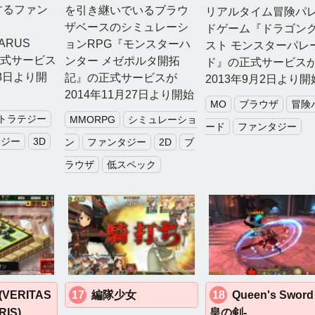
するファン
を引き継いでいるブラウ
リアルタイム冒険パ
ザベースのシミュレーシ
ドゲーム『ドラゴン
ARUS
ョンRPG『モンスターハ
スト モンスターパレ
正式サービス
ンター メゼポルタ開拓
ド』の正式サービス
28日より開
記』の正式サービスが
2013年9月2日より開
2014年11月27日より開始
MO
ブラウザ
冒険
トラテジー
MMORPG
シミュレーショ
ード
ファンタジー
タジー
3D
ン
ファンタジー
2D
ブ
ラウザ
低スペック
VERITAS
17
編隊少女
18
Queen's Sword
RIS)
皇の剣-