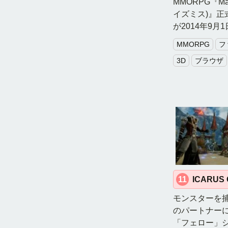
MMORPG『Maz
イズミス)』正
が2014年9月
MMORPG
フ
3D
ブラウザ
11
ICARUS 
モンスターを
のパートナー
「フェロー」