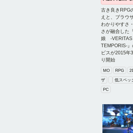
古き良きRPG
えと、ブラウ
わかりやすさ
さが融合した
娘 -VERITAS 
TEMPORIS
ビスが2015年
り開始
MO
RPG
2
ザ
低スペッ
PC