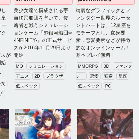
博し
美少女達で構成される宇
綺麗なグラフィックとフ
女皇
宙移民船団を率いて、侵
ァンタジー世界のルーセ
ロー
略者と戦うシミュレーシ
ントハートは、12星座を
アク
ョンゲーム『超銀河船団∞
モチーフとし、変身要
-INFINITY-』の正式サービ
素，恋愛要素などが特徴
スが2016年11月29日より
的なオンラインゲーム！
ビスが
開始
基本プレイ無料！
開始
MO
シミュレーション
MMORPG
3D
ファンタ
ン
アニメ
2D
ブラウザ
ジー
恋愛
変身
星座
少女
低スペック
低スペック
PC
ザ