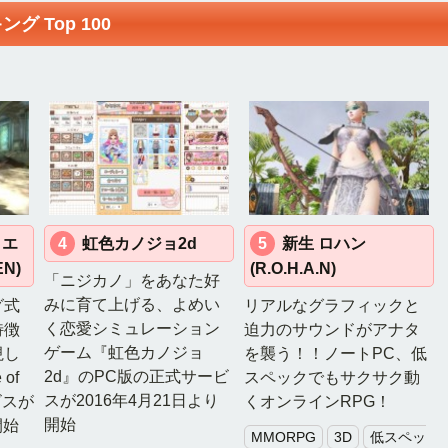
グ Top 100
 エ
4
虹色カノジョ2d
5
新生 ロハン
EN)
(R.O.H.A.N)
「ニジカノ」をあなた好
みに育て上げる、よめい
グ式
リアルなグラフィックと
く恋愛シミュレーション
特徴
迫力のサウンドがアナタ
ゲーム『虹色カノジョ
視し
を襲う！！ノートPC、低
2d』のPC版の正式サービ
of
スペックでもサクサク動
スが2016年4月21日より
ビスが
くオンラインRPG！
開始
開始
MMORPG
3D
低スペッ