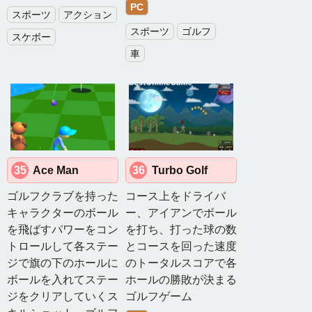
PC
スポーツ
アクション
スポーツ
ゴルフ
スケボー
車
35
Ace Man
36
Turbo Golf
ゴルフクラブを持った
コース上をドライバ
キャラクターのボール
ー、アイアンでボール
を飛ばすパワーをコン
を打ち、打った球の数
トロールして各ステー
とコースを回った速度
ジで旗の下のホールに
のトータルスコアで各
ボールを入れてステー
ホールの勝敗が決まる
ジをクリアしていくス
ゴルフゲーム