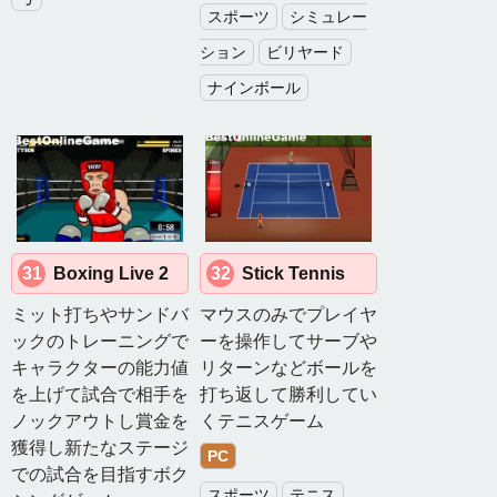
スポーツ
シミュレー
ション
ビリヤード
ナインボール
31
Boxing Live 2
32
Stick Tennis
ミット打ちやサンドバ
マウスのみでプレイヤ
ックのトレーニングで
ーを操作してサーブや
キャラクターの能力値
リターンなどボールを
を上げて試合で相手を
打ち返して勝利してい
ノックアウトし賞金を
くテニスゲーム
獲得し新たなステージ
PC
での試合を目指すボク
スポーツ
テニス