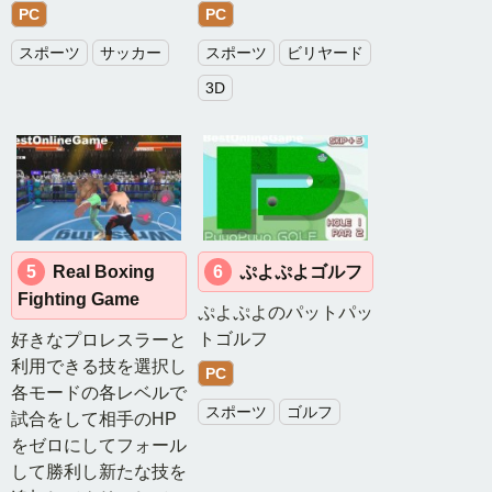
月
PC
PC
間
スポーツ
サッカー
スポーツ
ビリヤード
ラ
ン
3D
キ
ン
グ
総
合
無
料
5
Real Boxing
6
ぷよぷよゴルフ
ゲ
Fighting Game
ぷよぷよのパットパッ
ー
ム
トゴルフ
好きなプロレスラーと
月
利用できる技を選択し
PC
間
各モードの各レベルで
ラ
スポーツ
ゴルフ
試合をして相手のHP
ン
をゼロにしてフォール
キ
して勝利し新たな技を
ン