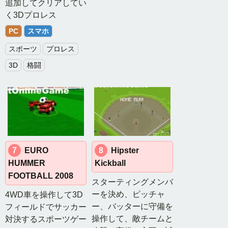
追加してクリアしてい
グ
く3Dプロレス
MMORPG
PC
スマホ
月
スポーツ
プロレス
間
ラ
3D
格闘
ン
キ
ン
グ
カ
7
EURO
8
Hipster
テ
HUMMER
Kickball
ゴ
FOOTBALL 2008
リ
スターティングメンバ
別
ーを決め、ピッチャ
4WD車を操作して3D
ー、バッターに守備を
フィールドでサッカー
ラ
操作して、敵チームと
対決するスポーツゲー
ン