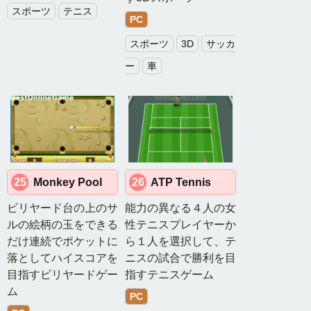
スポーツ
テニス
PC
スポーツ
3D
サッカ
ー
車
25
Monkey Pool
26
ATP Tennis
ビリヤード台の上のサ
能力の異なる４人の女
ルの絵柄の玉をできる
性テニスプレイヤーか
だけ連続でポケットに
ら１人を選択して、テ
落としてハイスコアを
ニスの試合で勝利を目
目指すビリヤードゲー
指すテニスゲーム
ム
PC