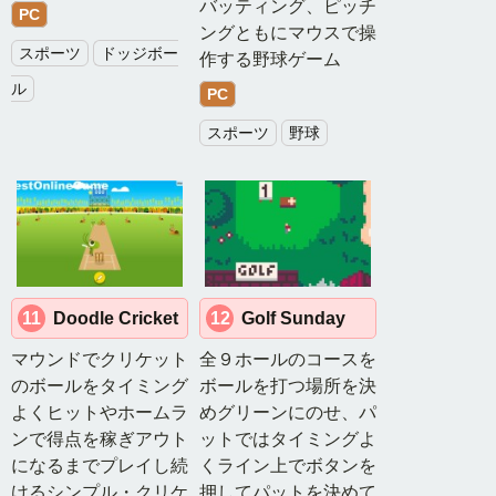
バッティング、ピッチ
PC
シ
ングともにマウスで操
ョ
スポーツ
ドッジボー
作する野球ゲーム
ン
ル
ゲ
PC
ー
スポーツ
野球
ム
ア
ド
ベ
ン
チ
ャ
11
Doodle Cricket
12
Golf Sunday
ー
ゲ
マウンドでクリケット
全９ホールのコースを
ー
のボールをタイミング
ボールを打つ場所を決
ム
よくヒットやホームラ
めグリーンにのせ、パ
ンで得点を稼ぎアウト
ットではタイミングよ
パ
になるまでプレイし続
くライン上でボタンを
ズ
けるシンプル・クリケ
押してパットを決めて
ル