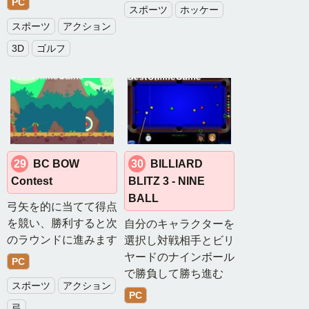
PC
スポーツ
ホッケー
スポーツ
アクション
3D
ゴルフ
29
BC BOW
30
BILLIARD
Contest
BLITZ 3 - NINE
BALL
弓矢を的に当てて得点
を競い、勝利すると次
自分のキャラクターを
のラウンドに進みます
選択し対戦相手とビリ
ヤードのナインボール
PC
で勝負して勝ち進む
スポーツ
アクション
PC
弓