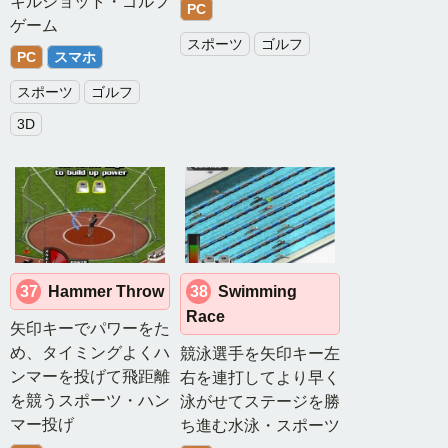
キルショット・ゴルフ
PC
ゲーム
スポーツ
ゴルフ
PC
スマホ
スポーツ
ゴルフ
3D
37
Hammer Throw
38
Swimming
Race
矢印キーでパワーをた
め、タイミングよくハ
競泳選手を矢印キー左
ンマーを投げて飛距離
右を連打してより早く
を競うスポーツ・ハン
泳がせてステージを勝
マー投げ
ち進む水泳・スポーツ