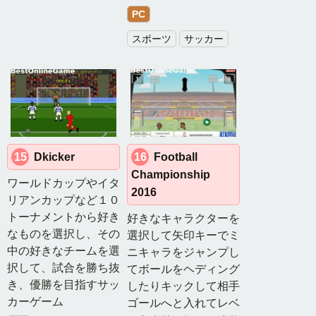
ー
PC
テ
スポーツ
サッカー
ィ
ン
グ
ゲ
ー
ム
シ
15
Dkicker
16
Football
ミ
Championship
ュ
ワールドカップやイタ
2016
レ
リアンカップなど１０
ー
トーナメントから好き
好きなキャラクターを
シ
なものを選択し、その
選択して矢印キーでミ
ョ
中の好きなチームを選
ニキャラをジャンプし
ン
択して、試合を勝ち抜
てボールをヘディング
ゲ
き、優勝を目指すサッ
したりキックして相手
ー
カーゲーム
ゴールへと入れてレベ
ム