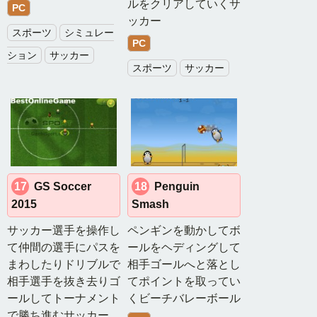
ルをクリアしていくサ
PC
ス
ッカー
ポ
スポーツ
シミュレー
PC
ー
ション
サッカー
ツ
スポーツ
サッカー
ゲ
ー
ム
ス
ト
ラ
テ
17
GS Soccer
18
Penguin
ジ
2015
Smash
ー
サッカー選手を操作し
ペンギンを動かしてボ
ゲ
ー
て仲間の選手にパスを
ールをヘディングして
ム
まわしたりドリブルで
相手ゴールへと落とし
相手選手を抜き去りゴ
てポイントを取ってい
テ
ールしてトーナメント
くビーチバレーボール
ー
で勝ち進むサッカー