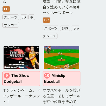
攻撃・守備と交互に試
ム
キ
合を進めていく本格キ
PC
ン
ックベースボール
グ
スポーツ
3D
車
PC
サッカー
カ
スポーツ
野球
キッ
テ
クベース
ゴ
リ
別
ゲ
ー
ム
ラ
ン
9
The Show
10
Miniclip
キ
Dodgeball
Baseball
ン
グ
オンラインゲーム、ド
マウスでボールを投げ
ッジボールトーナメン
る位置、そしてボール
ア
ト！
を打つ位置を決めて、
ク