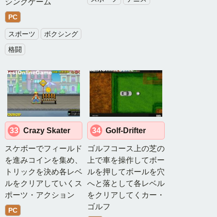
シングゲーム
PC
スポーツ
ボクシング
格闘
33
Crazy Skater
34
Golf-Drifter
スケボーでフィールド
ゴルフコース上の芝の
を進みコインを集め、
上で車を操作してボー
トリックを決め各レベ
ルを押してボールを穴
ルをクリアしていくス
へと落として各レベル
ポーツ・アクション
をクリアしてくカー・
ゴルフ
PC