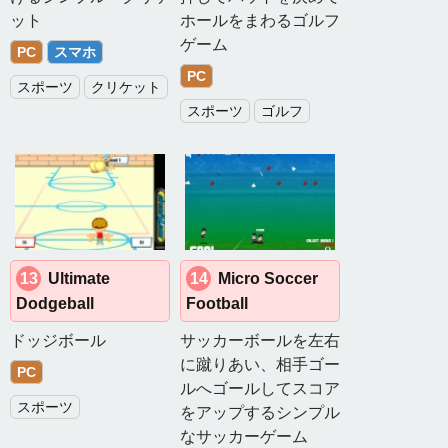
ゲ
ット
ホールをまわるゴルフ
ー
ゲーム
PC
スマホ
ム
PC
スポーツ
クリケット
ロ
スポーツ
ゴルフ
ジ
ッ
ク
ゲ
ー
ム
レ
13
Ultimate
14
Micro Soccer
ー
Dodgeball
Football
ス
ゲ
ドッジボール
サッカーボールを左右
ー
に蹴りあい、相手ゴー
PC
ム
ルへゴールしてスコア
スポーツ
をアップするシンプル
シ
なサッカーゲーム
ュ