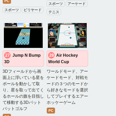
PC
スポーツ
アーケード
スポーツ
ビリヤード
テニス
27
Jump N Bump
28
Air Hockey
3D
World Cup
3Dフィールドから画
ワールドモード、アー
面上に浮いている星を
ケードモード、対戦モ
ボールを動かして取
ードの３つのモードか
り、星を取って出てく
ら好きなモードを選択
るホールの旗を目指し
してプレイするエアー
て移動する3Dパット
ホッケーゲーム
パットゴルフ
PC