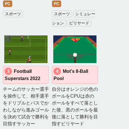
PC
PC
月
スポーツ
スポーツ
シミュレー
間
ション
ビリヤード
ゲ
ー
ム
ラ
ン
キ
3
Football
4
Mot's 8-Ball
ン
Superstars 2022
Pool
グ
チームのサッカー選手
自分はオレンジの色の
を操作して、相手選手
ボールをCPUは赤の
無
をドリブルとパスでか
ボールをすべて落とし
料
わしながら進みゴール
た後、黒のボールを最
ゲ
を決めて試合で勝利を
後に落として勝利を目
ー
目指すサッカー
指すビリヤード
ム