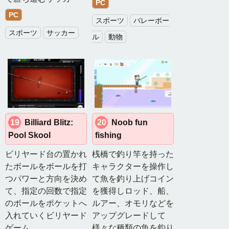
ブ
PC
ル
PC
スポーツ
バレーボー
ゲ
スポーツ
サッカー
ー
ル
動物
ム
無
料
ゲ
ー
19
Billiard Blitz:
20
Noob fun
Pool Skool
fishing
ム
ビリヤード台の置かれ
桟橋で釣り竿を持った
ベ
たボールをボールを打
キャラクターを操作し
ス
つパワーと方向を決め
て魚を釣り上げコイン
ト
て、指定の回数で指定
を獲得しロッド、船、
フ
のボールをポケットへ
ルアー、オモリなどを
リ
ー
入れていくビリヤード
アップグレードして
ゲ
ゲーム
様々な種類の魚を釣り