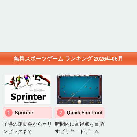
TOP
無
料
ゲ
ー
ム
ラ
ン
無料スポーツゲーム ランキング 2026年06月
キ
ン
グ
総
合
MMORPG
ラ
ン
1
Sprinter
2
Quick Fire Pool
キ
子供の運動会からオリ
時間内に高得点を目指
ン
ンピックまで
すビリヤードゲーム
グ