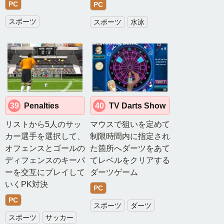
PC
PC
スポーツ
スポーツ
水泳
39
Penalties
40
TV Darts Show
リストから5人のサッ
マウスで狙いを定めて
カー選手を選択して、
制限時間内に指定され
オフェンスとゴールの
た箇所へダーツをあて
ディフェンスのキーパ
てレベルをクリアする
ーを交互にプレイして
ダーツゲーム
いくPK対決
PC
PC
スポーツ
ダーツ
スポーツ
サッカー