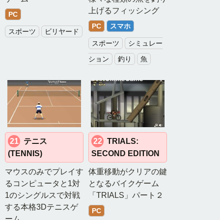
ー
上げるフィッシング
PC
ム
PC
スマホ
スポーツ
ビリヤード
ベ
スポーツ
シミュレー
ス
ション
釣り
魚
ト
オ
ン
ラ
イ
ン
ゲ
ー
21
テニス
22
TRIALS:
ム
(TENNIS)
SECOND EDITION
マウスのみでプレイす
体重移動がクリアの鍵
MMORPG
るコンピュータと1対
となるバイクゲーム
1のシングルスで対戦
「TRIALS」パート２
新
する本格3Dテニスゲ
作
PC
ーム