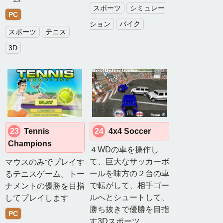
MMORPG
スポーツ
シミュレー
特
PC
集
ション
バイク
スポーツ
テニス
MM
3D
オ
ン
ラ
イ
ン
ゲ
ー
ム
23
Tennis
24
4x4 Soccer
Champions
４WDの車を操作し
て、巨大なサッカーボ
マウスのみでプレイす
ールを味方の２台の車
るテニスゲーム。トー
で転がして、相手ゴー
ナメントの優勝を目指
ルへとシュートして、
してプレイします
勝ち抜きで優勝を目指
PC
す3Dスポーツ